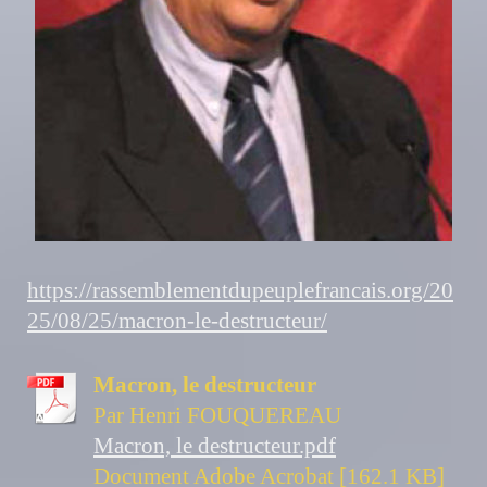
https://rassemblementdupeuplefrancais.org/20
25/08/25/macron-le-destructeur/
Macron, le destructeur
Par Henri FOUQUEREAU
Macron, le destructeur.pdf
Document Adobe Acrobat [162.1 KB]