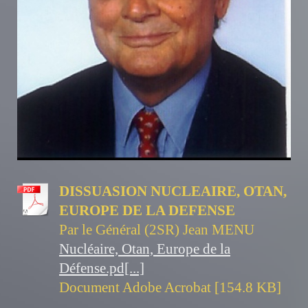
DISSUASION NUCLEAIRE, OTAN,
EUROPE DE LA DEFENSE
Par le Général (2SR) Jean MENU
Nucléaire, Otan, Europe de la
Défense.pd[...]
Document Adobe Acrobat [154.8 KB]