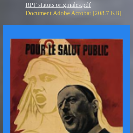
RPF statuts originales.pdf
Document Adobe Acrobat [208.7 KB]