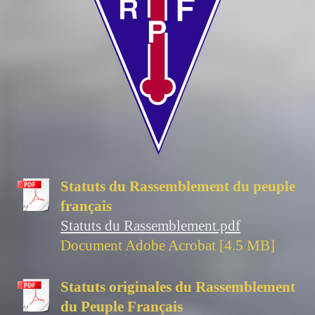
Statuts du Rassemblement du peuple
français
Statuts du Rassemblement.pdf
Document Adobe Acrobat [4.5 MB]
Statuts originales du Rassemblement
du Peuple Français