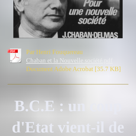
Par Henri Fouquereau
Chaban et la Nouvelle société.pdf
Document Adobe Acrobat [35.7 KB]
B.C.E : un coup
d'Etat vient-il de