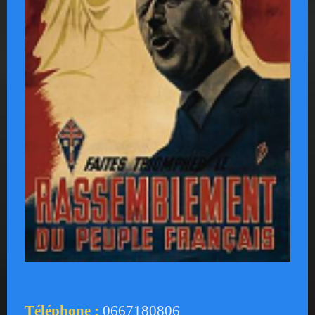
Téléphone :
0667180806