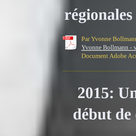
régionales
Par Yvonne Bollman
Yvonne Bollmann - ver
Document Adobe Acr
2015: Un
début de 