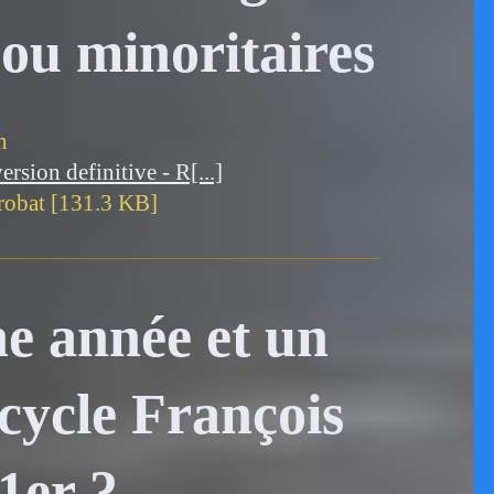
 ou minoritaires
n
sion definitive - R[...]
obat [131.3 KB]
e année et un
cycle François
1er ?