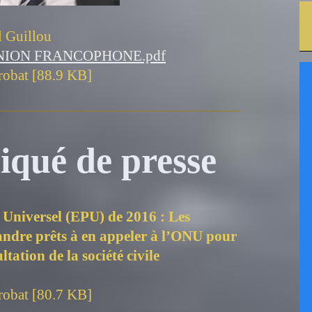
l Guillou
NION FRANCOPHONE.pdf
obat [88.9 KB]
qué de presse
Universel (EPU) de 2016 : Les
ndre prêts à en appeler à l’ONU pour
ltation de la société civile
obat [80.7 KB]