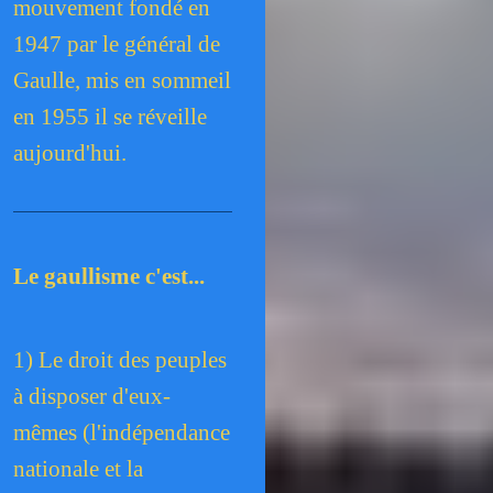
mouvement fondé en
1947 par le général de
Gaulle, mis en sommeil
en 1955 il se réveille
aujourd'hui.
Le gaullisme c'est...
1) Le droit des peuples
à disposer d'eux-
mêmes (l'indépendance
nationale et la