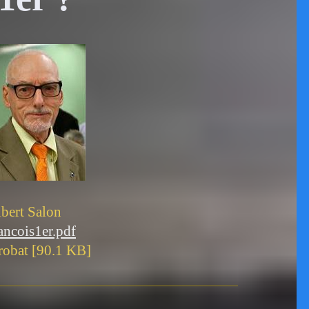
bert Salon
ncois1er.pdf
obat [90.1 KB]