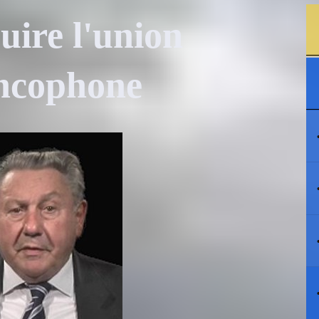
uire l'union
ncophone