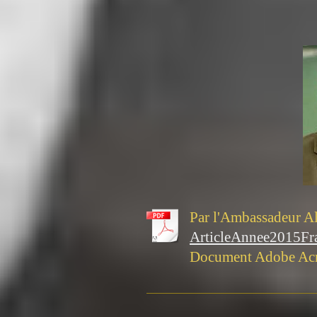
Par l'Ambassadeur Al
ArticleAnnee2015Fra
Document Adobe Acr