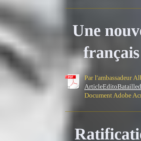
Une nouve
français
Par l'ambassadeur Al
ArticleEditoBatailled
Document Adobe Acr
Ratificat