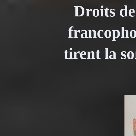
Droits d
francopho
tirent la s