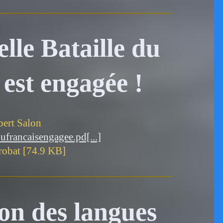
lle Bataille du
 est engagée !
bert Salon
ufrancaisengagee.pd[...]
obat [74.9 KB]
ion des langues